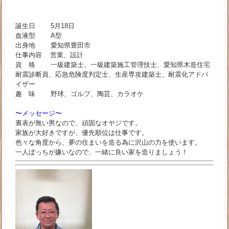
誕生日 5月18日
血液型 A型
出身地 愛知県豊田市
仕事内容 営業、設計
資 格 一級建築士、一級建築施工管理技士、愛知県木造住宅
耐震診断員、応急危険度判定士、生産専攻建築士、耐震化アドバ
イザー
趣 味 野球、ゴルフ、陶芸、カラオケ
〜メッセージ〜
裏表が無い男なので、頑固なオヤジです。
家族が大好きですが、優先順位は仕事です。
色々な角度から、夢の住まいを造る為に沢山の力を使います。
一人ぼっちが嫌いなので、一緒に良い家を造りましょう！